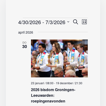
Evenementen
4/30/2026
 - 
7/3/2026
Evenemente
Evenemen
Zoeken
Lijst
weergave
Zoeken
Selecteer
navigatie
april 2026
en
een
weergeven
datum.
DO
navigatie
30
23 januari / 08:00
-
19 december / 21:30
2026 bisdom Groningen-
Leeuwarden:
roepingenavonden