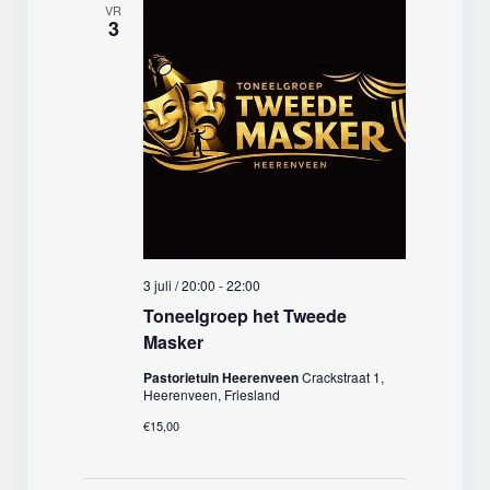
VR
3
3 juli / 20:00
-
22:00
Toneelgroep het Tweede
Masker
Pastorietuin Heerenveen
Crackstraat 1,
Heerenveen, Friesland
€15,00