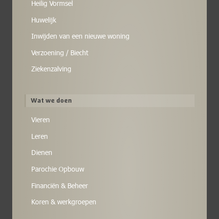
Heilig Vormsel
Huwelijk
Inwijden van een nieuwe woning
Verzoening / Biecht
Ziekenzalving
Wat we doen
Vieren
Leren
Dienen
Parochie Opbouw
Financiën & Beheer
Koren & werkgroepen