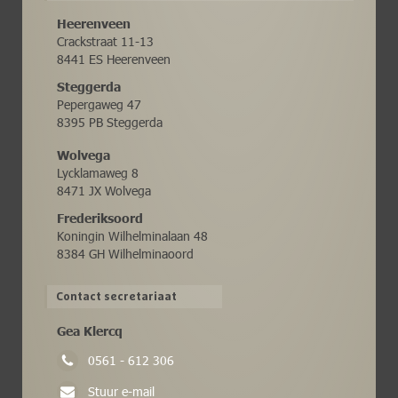
Heerenveen
Crackstraat 11-13
8441 ES Heerenveen
Steggerda
Pepergaweg 47
8395 PB Steggerda
Wolvega
Lycklamaweg 8
8471 JX Wolvega
Frederiksoord
Koningin Wilhelminalaan 48
8384 GH Wilhelminaoord
Contact secretariaat
Gea Klercq
0561 - 612 306
Stuur e-mail