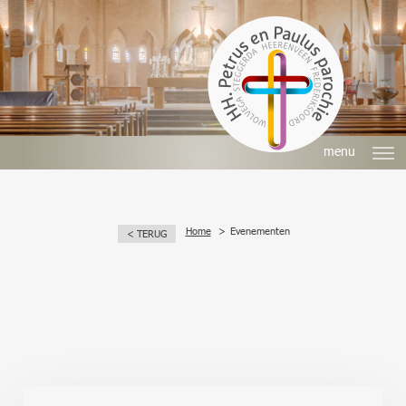
menu
Home
Evenementen
< TERUG