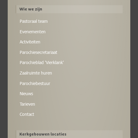
Wie we zijn
Pastoraal team
Evenementen
Activiteiten
Parochiesecretariaat
Parochieblad 'Vierklank'
Zaalruimte huren
Parochiebestuur
Nieuws
Tarieven
Contact
Kerkgebouwen locaties