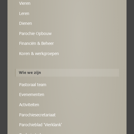
Vieren
Leren
Dienen
Parochie Opbouw
Financiën & Beheer
Koren & werkgroepen
Wie we zijn
Pastoraal team
Evenementen
Activiteiten
Parochiesecretariaat
Parochieblad 'Vierklank'