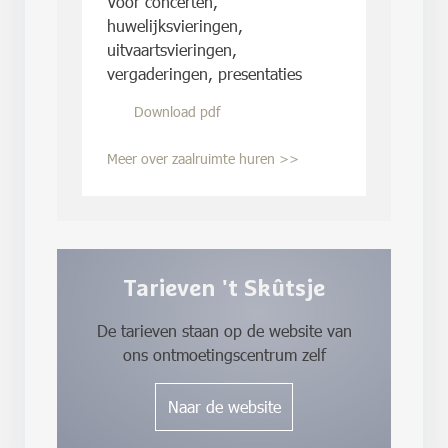
Voor concerten,
huwelijksvieringen,
uitvaartsvieringen,
vergaderingen, presentaties
Download pdf
Meer over zaalruimte huren >>
Tarieven 't Skûtsje
De tarieven staan op de website van
ons ontmoetingscentrum zelf
Naar de website