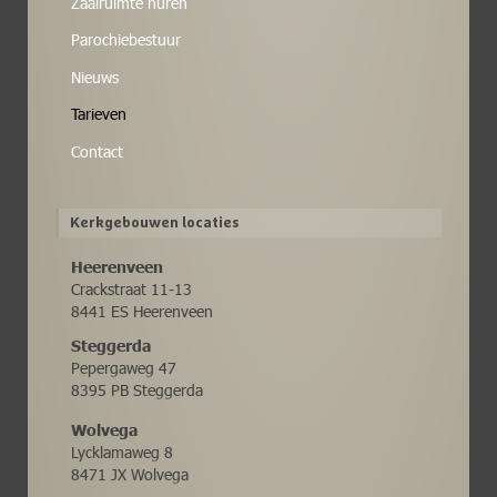
Zaalruimte huren
Parochiebestuur
Nieuws
Tarieven
Contact
Kerkgebouwen locaties
Heerenveen
Crackstraat 11-13
8441 ES Heerenveen
Steggerda
Pepergaweg 47
8395 PB Steggerda
Wolvega
Lycklamaweg 8
8471 JX Wolvega