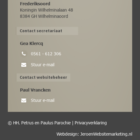
Frederiksoord
Koningin Wilhelminalaan 48
8384 GH Wilhelminaoord
Contact secretariaat
Gea Klercq
0561 - 612 306
Stuur e-mail
Contact websitebeheer
Paul Vrancken
Stuur e-mail
© HH. Petrus en Paulus Parochie |
Privacyverklaring
Webdesign: JeroenWebsitemarketing.nl