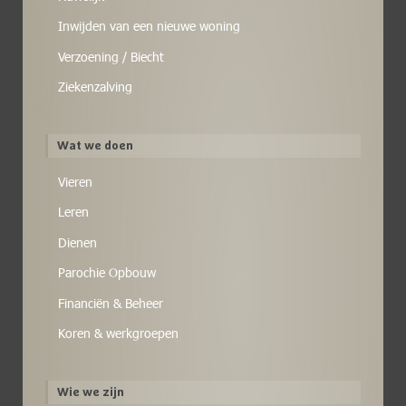
Inwijden van een nieuwe woning
Verzoening / Biecht
Ziekenzalving
Wat we doen
Vieren
Leren
Dienen
Parochie Opbouw
Financiën & Beheer
Koren & werkgroepen
Wie we zijn