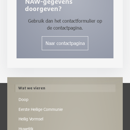
NAW-gegevens
doorgeven?
Gebruik dan het contactformulier op
de contactpagina.
Naar contactpagina
Wat we vieren
Doop
Eerste Heilige Communie
Heilig Vormsel
Huwelijk