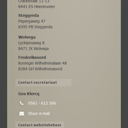
Crackstraat 11-13
8441 ES Heerenveen
Steggerda
Pepergaweg 47
8395 PB Steggerda
Wolvega
Lycklamaweg 8
8471 JX Wolvega
Frederiksoord
Koningin Wilhelminalaan 48
8384 GH Wilhelminaoord
Contact secretariaat
Gea Klercq
0561 - 612 306
Stuur e-mail
Contact websitebeheer