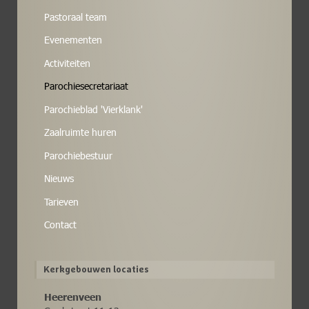
Pastoraal team
Evenementen
Activiteiten
Parochiesecretariaat
Parochieblad 'Vierklank'
Zaalruimte huren
Parochiebestuur
Nieuws
Tarieven
Contact
Kerkgebouwen locaties
Heerenveen