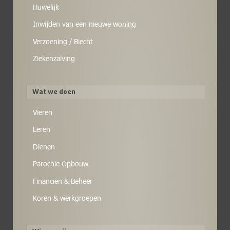
Huwelijk
Inwijden van een nieuwe woning
Verzoening / Biecht
Ziekenzalving
Wat we doen
Vieren
Leren
Dienen
Parochie Opbouw
Financiën & Beheer
Koren & werkgroepen