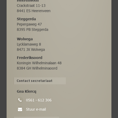
Heerenveen
Crackstraat 11-13
8441 ES Heerenveen
Steggerda
Pepergaweg 47
8395 PB Steggerda
Wolvega
Lycklamaweg 8
8471 JX Wolvega
Frederiksoord
Koningin Wilhelminalaan 48
8384 GH Wilhelminaoord
Contact secretariaat
Gea Klercq
0561 - 612 306
Stuur e-mail