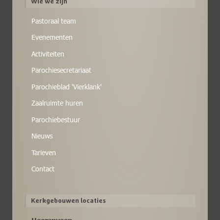
Wie we zijn
Pastoraal team
Evenementen
Activiteiten
Parochiesecretariaat
Parochieblad 'Vierklank'
Zaalruimte huren
Parochiebestuur
Nieuws
Tarieven
Contact
Kerkgebouwen locaties