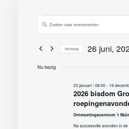
Evenementen
Evenementen
Vul
Zoeken
een
in
en
keyword
weergeven
in.
26 juni, 20
26
Vandaag
navigatie
Zoek
Selecteer
juni,
voor
een
Nu bezig
Evenementen
datum.
2026
met
keyword.
23 januari / 08:00
-
19 decemb
2026 bisdom Gr
roepingenavond
Ontmoetingscentrum ’t Skû
Na succesvolle avonden in de