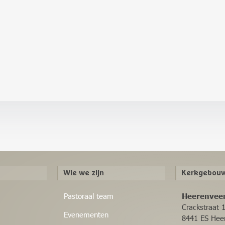
Wie we zijn
Kerkgebouw
Pastoraal team
Heerenvee
Crackstraat 
Evenementen
8441 ES Hee