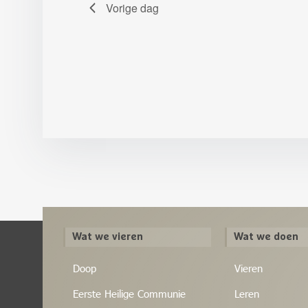
Vorige dag
Wat we vieren
Wat we doen
Doop
Vieren
Eerste Heilige Communie
Leren