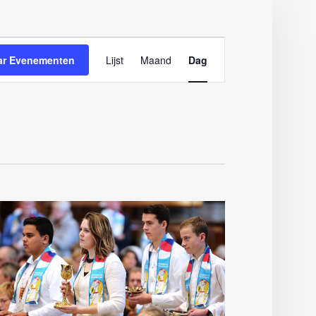
Evenement
ar Evenementen
Lijst
Maand
Dag
weergaven
navigatie