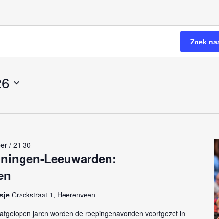
Zoek na
26
er / 21:30
oningen-Leeuwarden:
en
tsje
Crackstraat 1, Heerenveen
 afgelopen jaren worden de roepingenavonden voortgezet in