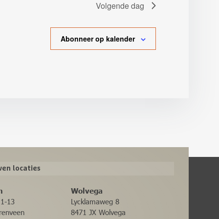
Volgende dag
Abonneer op kalender
en locaties
n
Wolvega
11-13
Lycklamaweg 8
renveen
8471 JX Wolvega