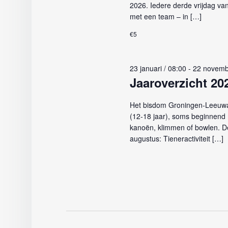
2026. Iedere derde vrijdag v
met een team – in […]
€5
23 januari / 08:00
-
22 novemb
Jaaroverzicht 20
Het bisdom Groningen-Leeuwar
(12-18 jaar), soms beginnend m
kanoën, klimmen of bowlen. D
augustus: Tieneractiviteit […]