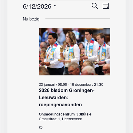
Evenementen
6/12/2026
Evenemente
Evenemen
Zoeken
Dag
weergave
Zoeken
Selecteer
in
navigatie
Nu bezig
en
een
weergeven
12
datum.
navigatie
juni,
2026
23 januari / 08:00
-
19 december / 21:30
2026 bisdom Groningen-
Leeuwarden:
roepingenavonden
Ontmoetingscentrum ’t Skûtsje
Crackstraat 1, Heerenveen
€5