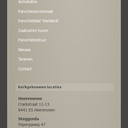
Activiteiten
Parochiesecretariaat
Parochieblad 'Vierklank'
Zaalruimte huren
Parochiebestuur
Nieuws
Tarieven
Contact
Kerkgebouwen locaties
Heerenveen
Crackstraat 11-13
8441 ES Heerenveen
Steggerda
Pepergaweg 47