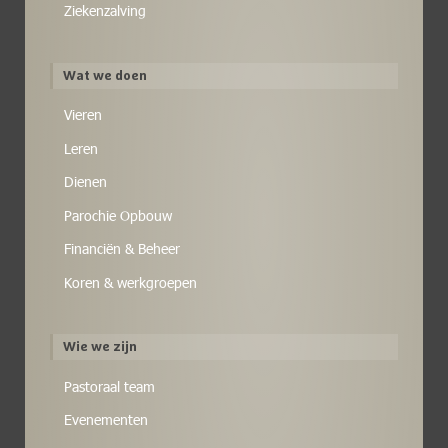
Ziekenzalving
Wat we doen
Vieren
Leren
Dienen
Parochie Opbouw
Financiën & Beheer
Koren & werkgroepen
Wie we zijn
Pastoraal team
Evenementen