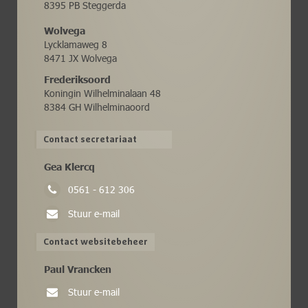
8395 PB Steggerda
Wolvega
Lycklamaweg 8
8471 JX Wolvega
Frederiksoord
Koningin Wilhelminalaan 48
8384 GH Wilhelminaoord
Contact secretariaat
Gea Klercq
0561 - 612 306
Stuur e-mail
Contact websitebeheer
Paul Vrancken
Stuur e-mail