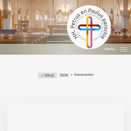
menu
Home
Evenementen
< TERUG