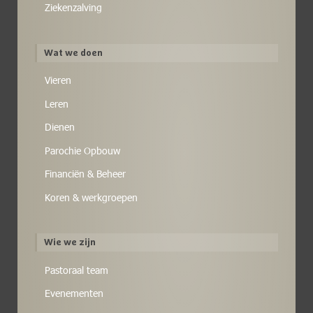
Ziekenzalving
Wat we doen
Vieren
Leren
Dienen
Parochie Opbouw
Financiën & Beheer
Koren & werkgroepen
Wie we zijn
Pastoraal team
Evenementen