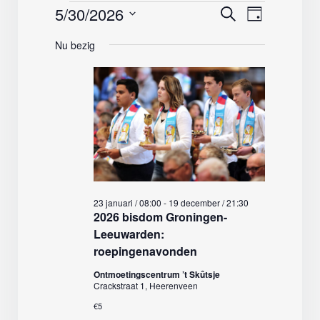
Evenementen
5/30/2026
Evenemente
Evenemen
Zoeken
Dag
weergave
Zoeken
Selecteer
in
navigatie
Nu bezig
en
een
weergeven
30
datum.
navigatie
mei,
2026
23 januari / 08:00
-
19 december / 21:30
2026 bisdom Groningen-
Leeuwarden:
roepingenavonden
Ontmoetingscentrum ’t Skûtsje
Crackstraat 1, Heerenveen
€5