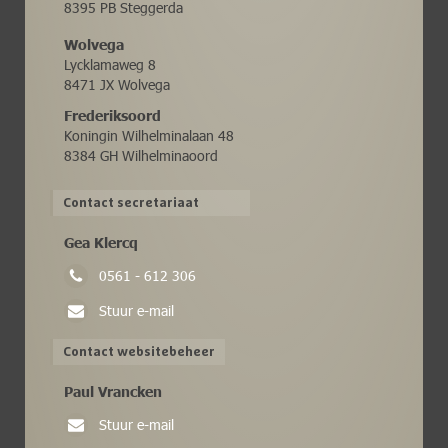
8395 PB Steggerda
Wolvega
Lycklamaweg 8
8471 JX Wolvega
Frederiksoord
Koningin Wilhelminalaan 48
8384 GH Wilhelminaoord
Contact secretariaat
Gea Klercq
0561 - 612 306
Stuur e-mail
Contact websitebeheer
Paul Vrancken
Stuur e-mail