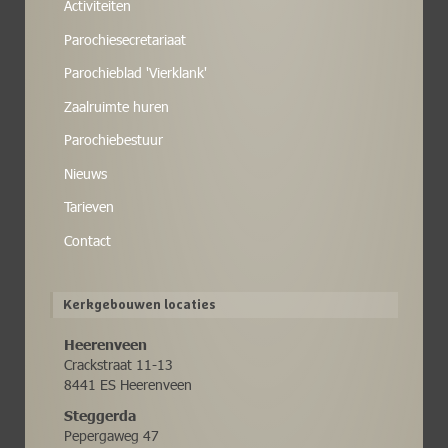
Activiteiten
Parochiesecretariaat
Parochieblad 'Vierklank'
Zaalruimte huren
Parochiebestuur
Nieuws
Tarieven
Contact
Kerkgebouwen locaties
Heerenveen
Crackstraat 11-13
8441 ES Heerenveen
Steggerda
Pepergaweg 47