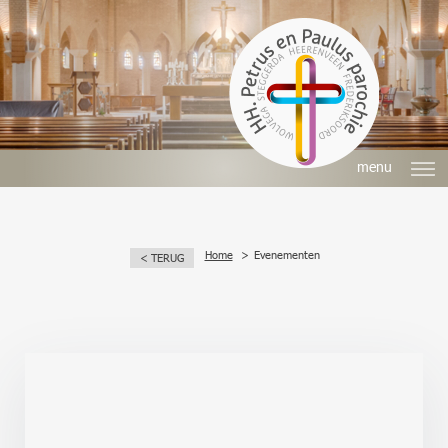
menu
Home
Evenementen
< TERUG