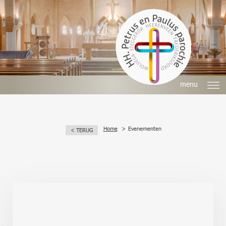
menu
Home
Evenementen
< TERUG