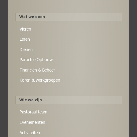
Wat we doen
Vieren
Leren
Dienen
Parochie Opbouw
Financiën & Beheer
Koren & werkgroepen
Wie we zijn
Pastoraal team
Evenementen
Activiteiten