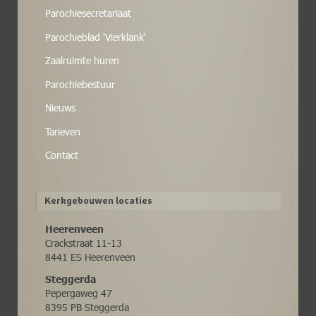
Parochiesecretariaat
Parochieblad 'Vierklank'
Zaalruimte huren
Parochiebestuur
Nieuws
Tarieven
Contact
Kerkgebouwen locaties
Heerenveen
Crackstraat 11-13
8441 ES Heerenveen
Steggerda
Pepergaweg 47
8395 PB Steggerda