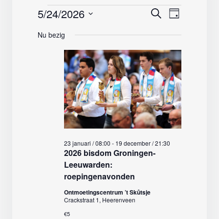
Evenementen
5/24/2026
Evenemente
Evenemen
Zoeken
Dag
weergave
Zoeken
Selecteer
in
navigatie
Nu bezig
en
een
weergeven
24
datum.
navigatie
mei,
2026
23 januari / 08:00
-
19 december / 21:30
2026 bisdom Groningen-
Leeuwarden:
roepingenavonden
Ontmoetingscentrum ’t Skûtsje
Crackstraat 1, Heerenveen
€5