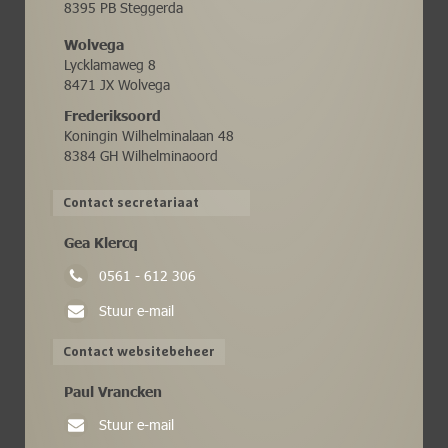
8395 PB Steggerda
Wolvega
Lycklamaweg 8
8471 JX Wolvega
Frederiksoord
Koningin Wilhelminalaan 48
8384 GH Wilhelminaoord
Contact secretariaat
Gea Klercq
0561 - 612 306
Stuur e-mail
Contact websitebeheer
Paul Vrancken
Stuur e-mail