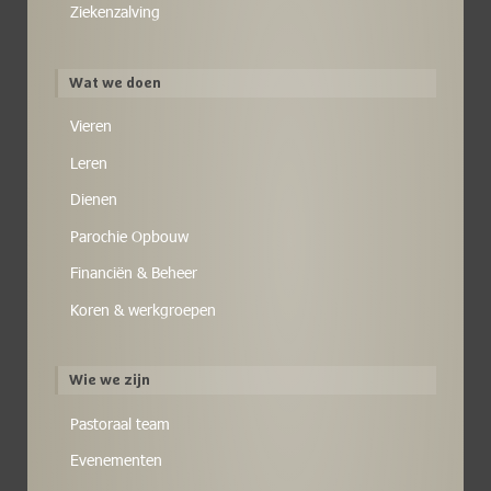
Ziekenzalving
Wat we doen
Vieren
Leren
Dienen
Parochie Opbouw
Financiën & Beheer
Koren & werkgroepen
Wie we zijn
Pastoraal team
Evenementen