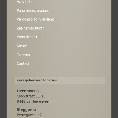
Activiteiten
Parochiesecretariaat
Parochieblad 'Vierklank'
Zaalruimte huren
Parochiebestuur
Nieuws
Tarieven
Contact
Kerkgebouwen locaties
Heerenveen
Crackstraat 11-13
8441 ES Heerenveen
Steggerda
Pepergaweg 47