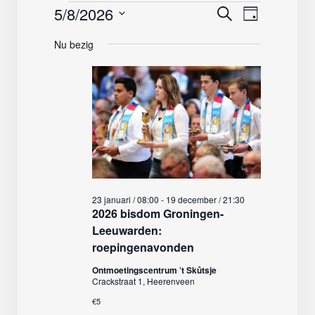
Evenementen
5/8/2026
Evenemente
Evenemen
Zoeken
Dag
weergave
Zoeken
Selecteer
in
navigatie
Nu bezig
en
een
weergeven
8
datum.
navigatie
mei,
2026
23 januari / 08:00
-
19 december / 21:30
2026 bisdom Groningen-
Leeuwarden:
roepingenavonden
Ontmoetingscentrum ’t Skûtsje
Crackstraat 1, Heerenveen
€5