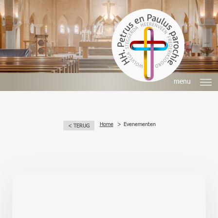
menu
Home
Evenementen
< TERUG