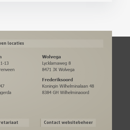
en locaties
n
Wolvega
11-13
Lycklamaweg 8
renveen
8471 JX Wolvega
Frederiksoord
47
Koningin Wilhelminalaan 48
ggerda
8384 GH Wilhelminaoord
retariaat
Contact websitebeheer