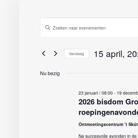
Evenementen
Evenementen
Vul
Zoeken
een
in
en
keyword
weergeven
in.
15 april, 2
15
Vandaag
navigatie
Zoek
Selecteer
april,
voor
een
Nu bezig
Evenementen
datum.
2026
met
keyword.
23 januari / 08:00
-
19 decemb
2026 bisdom Gr
roepingenavond
Ontmoetingscentrum ’t Skû
Na succesvolle avonden in de