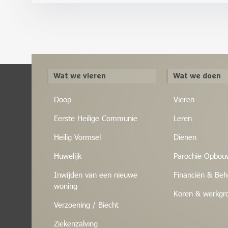
Wat we vieren
Wat we doen
Doop
Vieren
Eerste Heilige Communie
Leren
Heilig Vormsel
Dienen
Huwelijk
Parochie Opbou
Inwijden van een nieuwe
Financiën & Beh
woning
Koren & werkgr
Verzoening / Biecht
Ziekenzalving