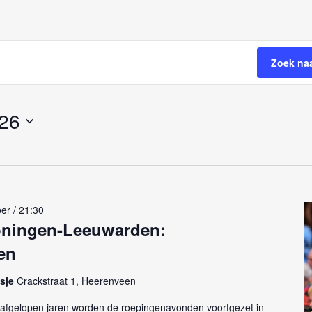
Zoek na
026
er / 21:30
oningen-Leeuwarden:
en
tsje
Crackstraat 1, Heerenveen
 afgelopen jaren worden de roepingenavonden voortgezet in