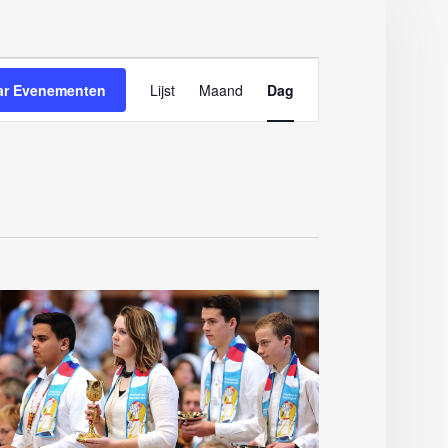
Evenement
ar Evenementen
Lijst
Maand
Dag
weergaven
navigatie