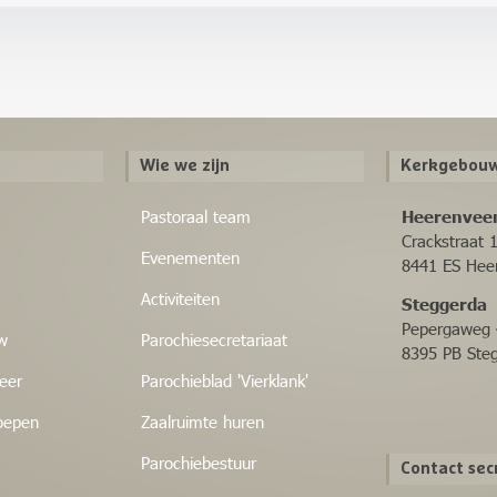
Wie we zijn
Kerkgebouw
Pastoraal team
Heerenvee
Crackstraat 
Evenementen
8441 ES Hee
Activiteiten
Steggerda
Pepergaweg 
w
Parochiesecretariaat
8395 PB Ste
eer
Parochieblad 'Vierklank'
oepen
Zaalruimte huren
Parochiebestuur
Contact sec