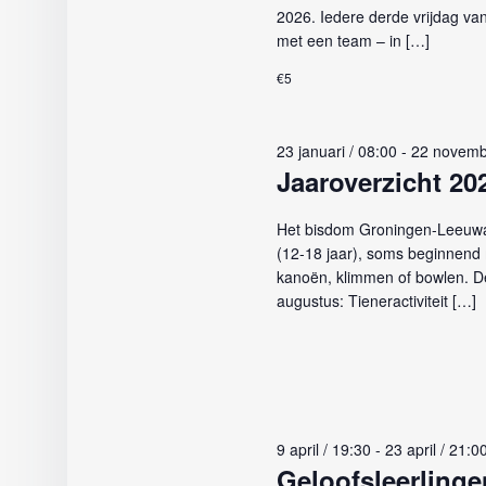
2026. Iedere derde vrijdag v
met een team – in […]
€5
23 januari / 08:00
-
22 novemb
Jaaroverzicht 20
Het bisdom Groningen-Leeuwar
(12-18 jaar), soms beginnend m
kanoën, klimmen of bowlen. D
augustus: Tieneractiviteit […]
9 april / 19:30
-
23 april / 21:0
Geloofsleerlinge