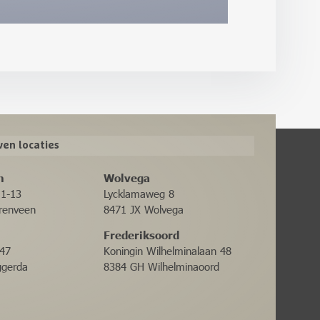
en locaties
n
Wolvega
11-13
Lycklamaweg 8
renveen
8471 JX Wolvega
Frederiksoord
47
Koningin Wilhelminalaan 48
ggerda
8384 GH Wilhelminaoord