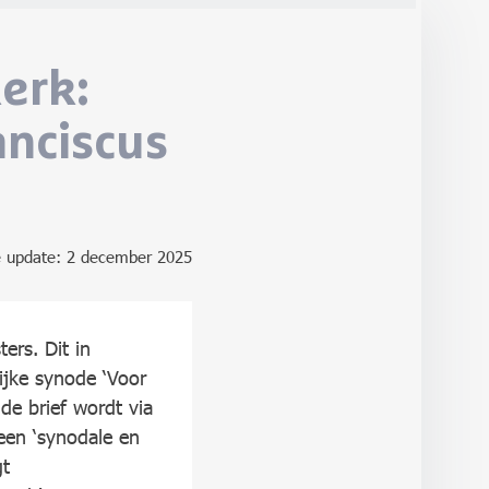
erk:
anciscus
e update: 2 december 2025
ers. Dit in
ijke synode ‘Voor
e brief wordt via
een ‘synodale en
gt