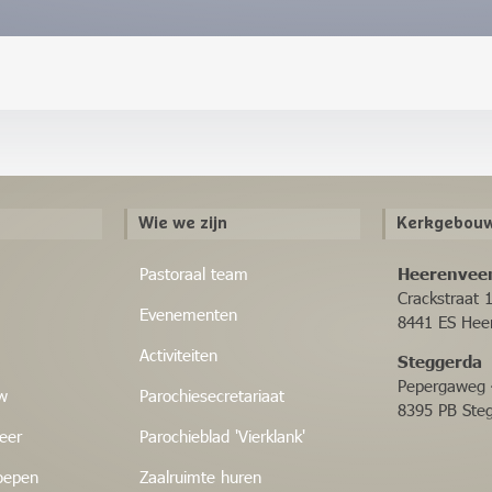
Wie we zijn
Kerkgebouw
Pastoraal team
Heerenvee
Crackstraat 
Evenementen
8441 ES Hee
Activiteiten
Steggerda
Pepergaweg 
w
Parochiesecretariaat
8395 PB Ste
eer
Parochieblad 'Vierklank'
oepen
Zaalruimte huren