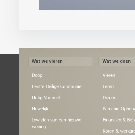
Wat we vieren
Wat we doen
Doop
Vieren
Eerste Heilige Communie
Leren
Heilig Vormsel
Dienen
Huwelijk
Parochie Opbou
Inwijden van een nieuwe
Financiën & Beh
woning
Koren & werkgr