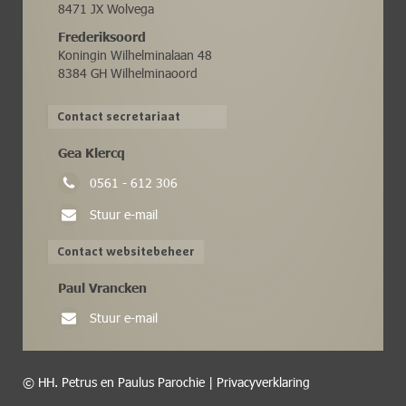
8471 JX Wolvega
Frederiksoord
Koningin Wilhelminalaan 48
8384 GH Wilhelminaoord
Contact secretariaat
Gea Klercq
0561 - 612 306
Stuur e-mail
Contact websitebeheer
Paul Vrancken
Stuur e-mail
© HH. Petrus en Paulus Parochie |
Privacyverklaring