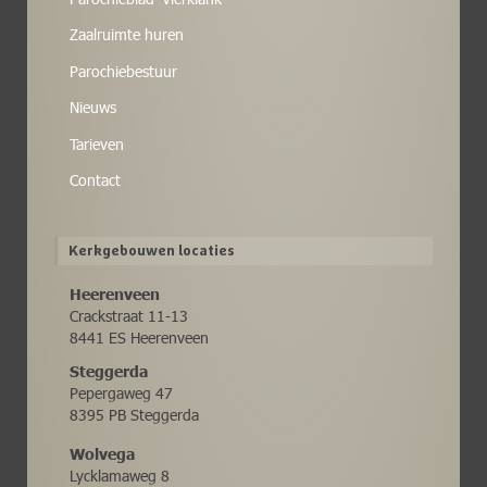
Zaalruimte huren
Parochiebestuur
Nieuws
Tarieven
Contact
Kerkgebouwen locaties
Heerenveen
Crackstraat 11-13
8441 ES Heerenveen
Steggerda
Pepergaweg 47
8395 PB Steggerda
Wolvega
Lycklamaweg 8