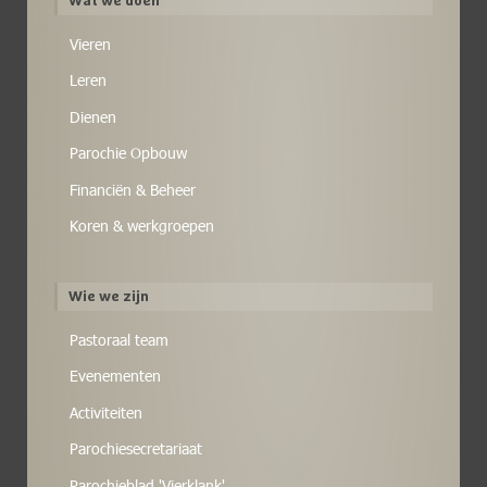
Wat we doen
Vieren
Leren
Dienen
Parochie Opbouw
Financiën & Beheer
Koren & werkgroepen
Wie we zijn
Pastoraal team
Evenementen
Activiteiten
Parochiesecretariaat
Parochieblad 'Vierklank'