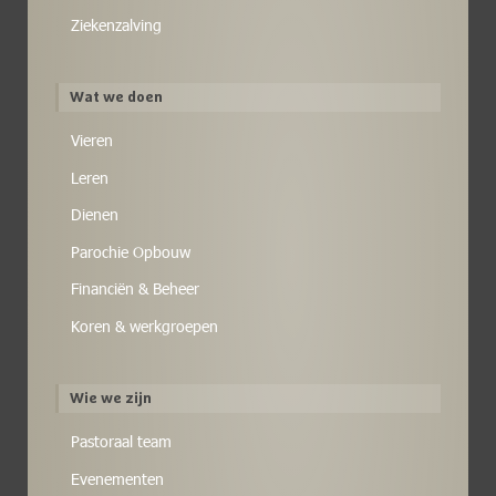
Ziekenzalving
Wat we doen
Vieren
Leren
Dienen
Parochie Opbouw
Financiën & Beheer
Koren & werkgroepen
Wie we zijn
Pastoraal team
Evenementen