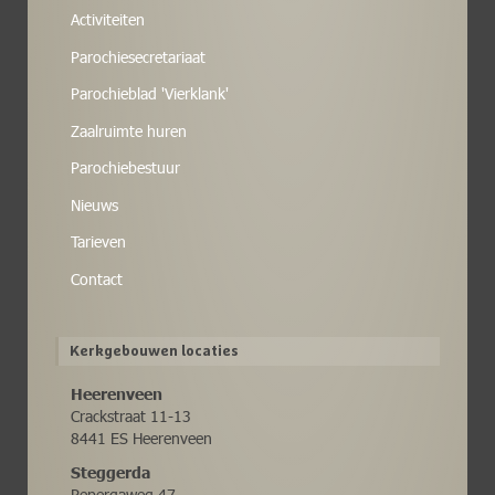
Activiteiten
Parochiesecretariaat
Parochieblad 'Vierklank'
Zaalruimte huren
Parochiebestuur
Nieuws
Tarieven
Contact
Kerkgebouwen locaties
Heerenveen
Crackstraat 11-13
8441 ES Heerenveen
Steggerda
Pepergaweg 47