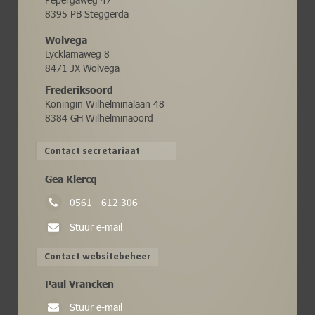
8395 PB Steggerda
Wolvega
Lycklamaweg 8
8471 JX Wolvega
Frederiksoord
Koningin Wilhelminalaan 48
8384 GH Wilhelminaoord
Contact secretariaat
Gea Klercq
0561 - 612 306
Stuur e-mail
Contact websitebeheer
Paul Vrancken
Stuur e-mail