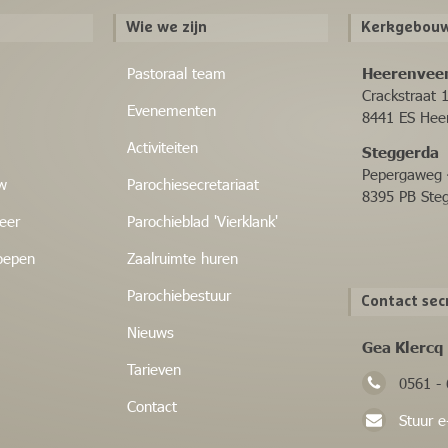
Wie we zijn
Kerkgebouw
Pastoraal team
Heerenvee
Crackstraat 
Evenementen
8441 ES Hee
Activiteiten
Steggerda
Pepergaweg 
w
Parochiesecretariaat
8395 PB Ste
eer
Parochieblad 'Vierklank'
oepen
Zaalruimte huren
Parochiebestuur
Contact sec
Nieuws
Gea Klercq
Tarieven
0561 -
Contact
Stuur e