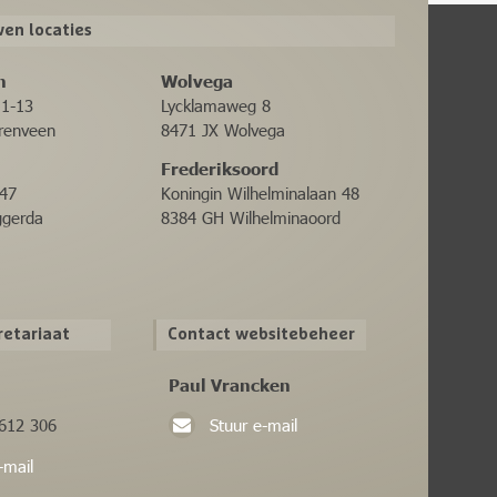
en locaties
n
Wolvega
11-13
Lycklamaweg 8
renveen
8471 JX Wolvega
Frederiksoord
47
Koningin Wilhelminalaan 48
ggerda
8384 GH Wilhelminaoord
retariaat
Contact websitebeheer
Paul Vrancken
 612 306
Stuur e-mail
-mail