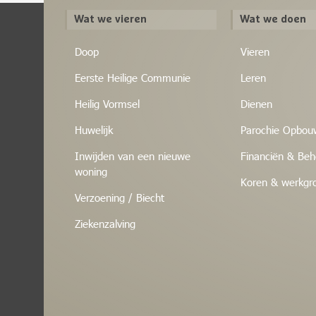
Wat we vieren
Wat we doen
Doop
Vieren
Eerste Heilige Communie
Leren
Heilig Vormsel
Dienen
Huwelijk
Parochie Opbou
Inwijden van een nieuwe
Financiën & Beh
woning
Koren & werkgr
Verzoening / Biecht
Ziekenzalving