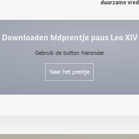
duurzame vrede
Downloaden bidprentje paus Leo XIV
Gebruik de button hieronder
Naar het prentje