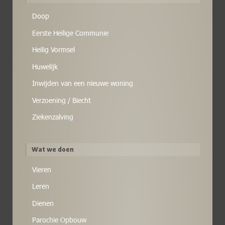
Doop
Eerste Heilige Communie
Heilig Vormsel
Huwelijk
Inwijden van een nieuwe woning
Verzoening / Biecht
Ziekenzalving
Wat we doen
Vieren
Leren
Dienen
Parochie Opbouw