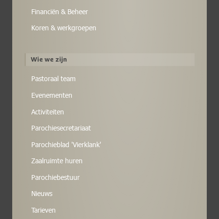
Financiën & Beheer
Koren & werkgroepen
Wie we zijn
Pastoraal team
Evenementen
Activiteiten
Parochiesecretariaat
Parochieblad 'Vierklank'
Zaalruimte huren
Parochiebestuur
Nieuws
Tarieven