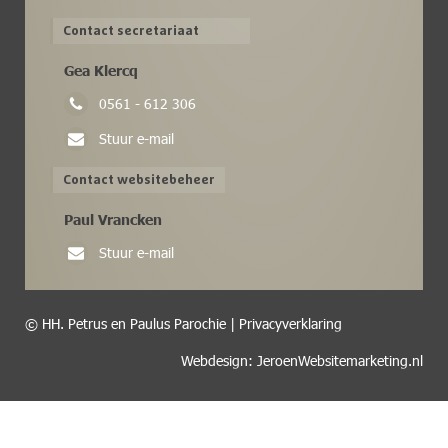
Contact secretariaat
Gea Klercq
0561 - 612 306
Stuur e-mail
Contact websitebeheer
Paul Vrancken
Stuur e-mail
© HH. Petrus en Paulus Parochie |
Privacyverklaring
Webdesign: JeroenWebsitemarketing.nl