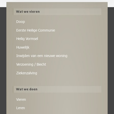
Wat we vieren
Doop
Eerste Heilige Communie
Heilig Vormsel
Huwelijk
Inwijden van een nieuwe woning
Verzoening / Biecht
Ziekenzalving
Wat we doen
Vieren
Leren