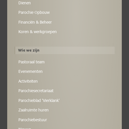
Dienen
Parochie Opbouw
Financiën & Beheer
Koren & werkgroepen
Wie we zijn
Pastoraal team
Evenementen
Activiteiten
Parochiesecretariaat
Parochieblad 'Vierklank'
Zaalruimte huren
Parochiebestuur