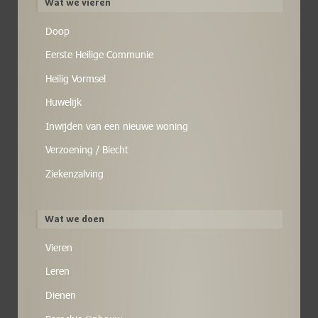
Wat we vieren
Doop
Eerste Heilige Communie
Heilig Vormsel
Huwelijk
Inwijden van een nieuwe woning
Verzoening / Biecht
Ziekenzalving
Wat we doen
Vieren
Leren
Dienen