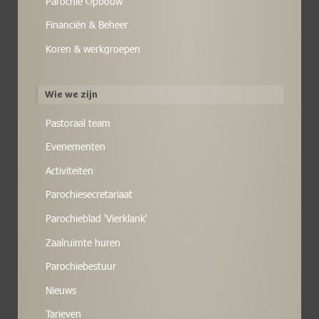
Parochie Opbouw
Financiën & Beheer
Koren & werkgroepen
Wie we zijn
Pastoraal team
Evenementen
Activiteiten
Parochiesecretariaat
Parochieblad 'Vierklank'
Zaalruimte huren
Parochiebestuur
Nieuws
Tarieven