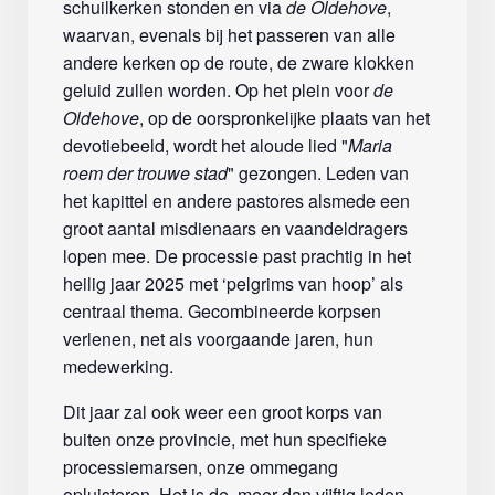
schuilkerken stonden en via
de Oldehove
,
waarvan, evenals bij het passeren van alle
andere kerken op de route, de zware klokken
geluid zullen worden. Op het plein voor
de
Oldehove
, op de oorspronkelijke plaats van het
devotiebeeld, wordt het aloude lied "
Maria
roem der trouwe stad
" gezongen. Leden van
het kapittel en andere pastores alsmede een
groot aantal misdienaars en vaandeldragers
lopen mee. De processie past prachtig in het
heilig jaar 2025 met ‘pelgrims van hoop’ als
centraal thema. Gecombineerde korpsen
verlenen, net als voorgaande jaren, hun
medewerking.
Dit jaar zal ook weer een groot korps van
buiten onze provincie, met hun specifieke
processiemarsen, onze ommegang
opluisteren. Het is de, meer dan vijftig leden