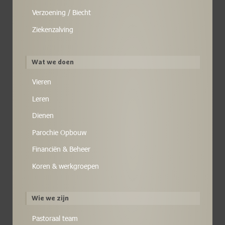
Verzoening / Biecht
Ziekenzalving
Wat we doen
Vieren
Leren
Dienen
Parochie Opbouw
Financiën & Beheer
Koren & werkgroepen
Wie we zijn
Pastoraal team