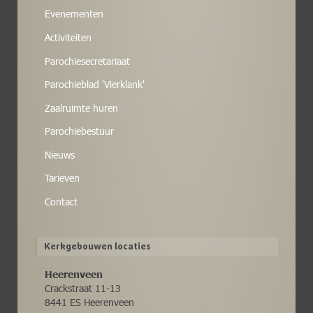
Evenementen
Activiteiten
Parochiesecretariaat
Parochieblad 'Vierklank'
Zaalruimte huren
Parochiebestuur
Nieuws
Tarieven
Contact
Kerkgebouwen locaties
Heerenveen
Crackstraat 11-13
8441 ES Heerenveen