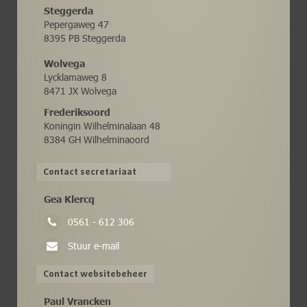
Steggerda
Pepergaweg 47
8395 PB Steggerda
Wolvega
Lycklamaweg 8
8471 JX Wolvega
Frederiksoord
Koningin Wilhelminalaan 48
8384 GH Wilhelminaoord
Contact secretariaat
Gea Klercq
0561 - 612 306
Stuur e-mail
Contact websitebeheer
Paul Vrancken